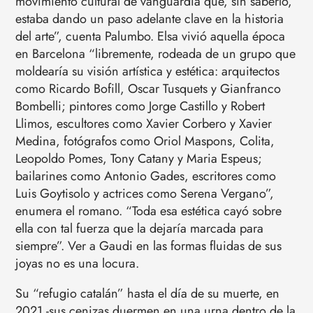
movimiento cultural de vanguardia que, sin saberlo,
estaba dando un paso adelante clave en la historia
del arte”, cuenta Palumbo. Elsa vivió aquella época
en Barcelona “libremente, rodeada de un grupo que
moldearía su visión artística y estética: arquitectos
como Ricardo Bofill, Oscar Tusquets y Gianfranco
Bombelli; pintores como Jorge Castillo y Robert
Llimos, escultores como Xavier Corbero y Xavier
Medina, fotógrafos como Oriol Maspons, Colita,
Leopoldo Pomes, Tony Catany y Maria Espeus;
bailarines como Antonio Gades, escritores como
Luis Goytisolo y actrices como Serena Vergano”,
enumera el romano. “Toda esa estética cayó sobre
ella con tal fuerza que la dejaría marcada para
siempre”. Ver a Gaudi en las formas fluidas de sus
joyas no es una locura.
Su “refugio catalán” hasta el día de su muerte, en
2021 -sus cenizas duermen en una urna dentro de la