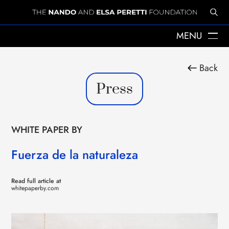
MENU
ABOUT US
Back
THE YEARS WITH ELSA
Press
ELSA PERETTI
NANDO PERETTI
SANT MARTÍ VELL
JOURNAL
WHITE PAPER BY
WHAT WE DO
MISSION
Fuerza de la naturaleza
SPHERES
EMERGENCY RELIEF
LEGACY
Read full article at
whitepaperby.com
DELEGACIÓ A CATALUNYA
NEWS
PRESS